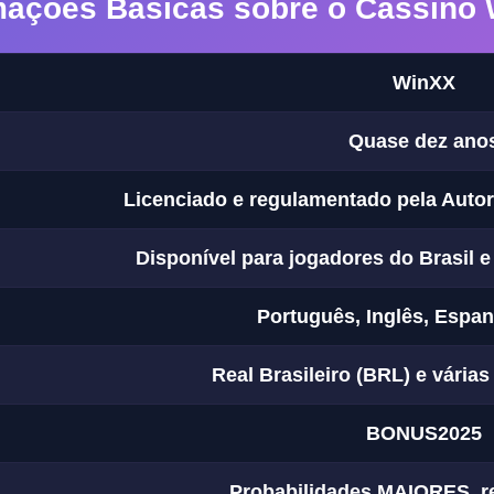
mações Básicas sobre o Cassino
WinXX
Quase dez ano
Licenciado e regulamentado pela Autor
Disponível para jogadores do Brasil e
Português, Inglês, Espan
Real Brasileiro (BRL) e vária
BONUS2025
Probabilidades MAIORES, re