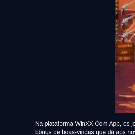
Na plataforma WinXX Com App, os j
bônus de boas-vindas que dá aos nov