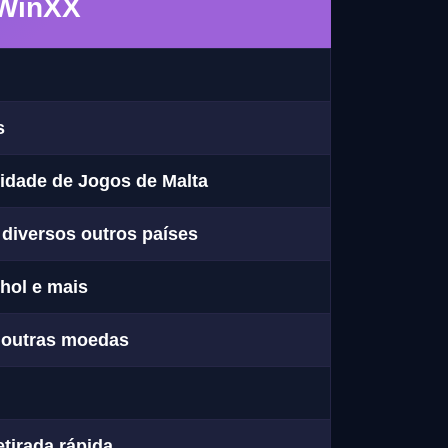
 WinXX
s
idade de Jogos de Malta
 diversos outros países
hol e mais
s outras moedas
tirada rápida