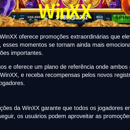
, WinXX oferece promoções extraordinárias que el
as, esses momentos se tornam ainda mais emocion
ões importantes.
gos e oferece um plano de referência onde ambos
 WinXX, e receba recompensas pelos novos regist
jogadores.
oções da WinXX garante que todos os jogadores 
e seguir, os usuários podem aproveitar as promoç