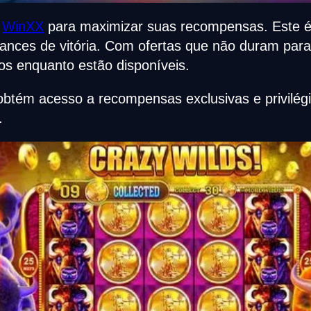
a
WinXX
para maximizar suas recompensas. Este é 
ances de vitória. Com ofertas que não duram para
os enquanto estão disponíveis.
ém acesso a recompensas exclusivas e privilégi
.