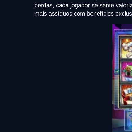
perdas, cada jogador se sente valor
mais assíduos com benefícios exclus