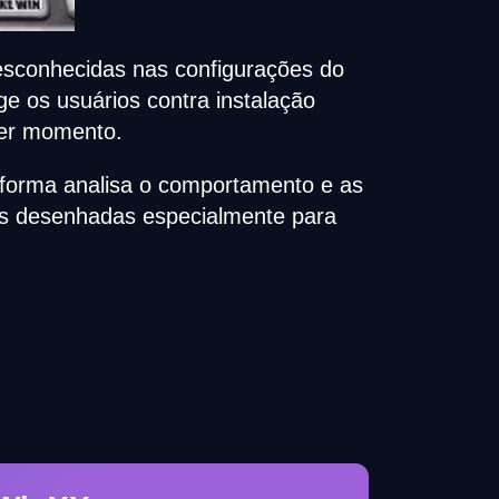
 desconhecidas nas configurações do
e os usuários contra instalação
quer momento.
aforma analisa o comportamento e as
as desenhadas especialmente para