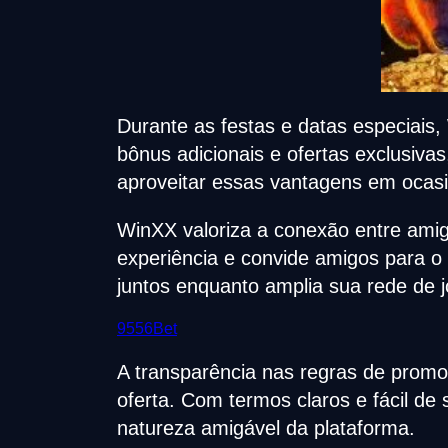
Durante as festas e datas especiais
bônus adicionais e ofertas exclusiv
aproveitar essas vantagens em ocasi
WinXX valoriza a conexão entre ami
experiência e convide amigos para o
juntos enquanto amplia sua rede de 
9556Bet
A transparência nas regras de prom
oferta. Com termos claros e fácil d
natureza amigável da plataforma.