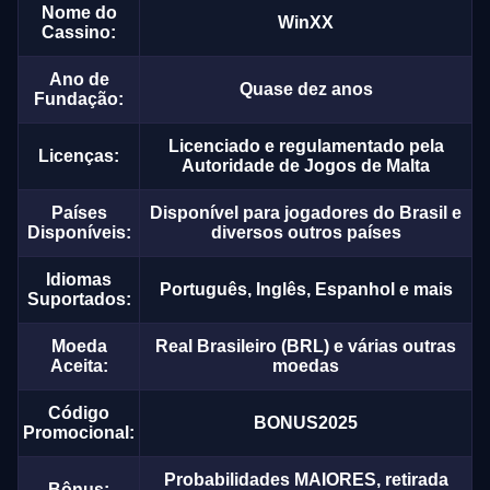
Nome do
WinXX
Cassino:
Ano de
Quase dez anos
Fundação:
Licenciado e regulamentado pela
Licenças:
Autoridade de Jogos de Malta
Países
Disponível para jogadores do Brasil e
Disponíveis:
diversos outros países
Idiomas
Português, Inglês, Espanhol e mais
Suportados:
Moeda
Real Brasileiro (BRL) e várias outras
Aceita:
moedas
Código
BONUS2025
Promocional:
Probabilidades MAIORES, retirada
Bônus: