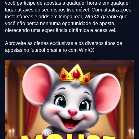
você participe de apostas a qualquer hora e em qualquer
lugar através do seu dispositivo móvel. Com atualizações
instantâneas e odds em tempo real, WinXX garante que
você não perca nenhuma oportunidade de aposta,
oferecendo uma experiência dinâmica e acessível.
Aproveite as ofertas exclusivas e os diversos tipos de
apostas no futebol brasileiro com WinXX.