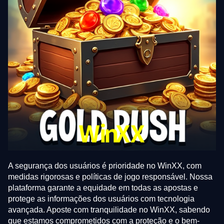
A segurança dos usuários é prioridade no WinXX, com
medidas rigorosas e políticas de jogo responsável. Nossa
plataforma garante a equidade em todas as apostas e
protege as informações dos usuários com tecnologia
avançada. Aposte com tranquilidade no WinXX, sabendo
que estamos comprometidos com a proteção e o bem-