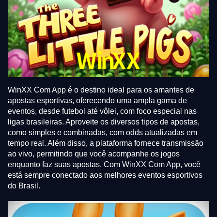
WinXX Com App é o destino ideal para os amantes de
apostas esportivas, oferecendo uma ampla gama de
eventos, desde futebol até vôlei, com foco especial nas
ligas brasileiras. Aproveite os diversos tipos de apostas,
como simples e combinadas, com odds atualizadas em
tempo real. Além disso, a plataforma fornece transmissão
ao vivo, permitindo que você acompanhe os jogos
enquanto faz suas apostas. Com WinXX Com App, você
está sempre conectado aos melhores eventos esportivos
do Brasil.