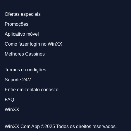
Ofertas especiais
Promoções
Aplicativo móvel
Como fazer login no WinXX
Melhores Cassinos
Termos e condições
Suporte 24/7
Entre em contato conosco
FAQ
WinXX
WinXX Com App ©2025 Todos os direitos reservados.