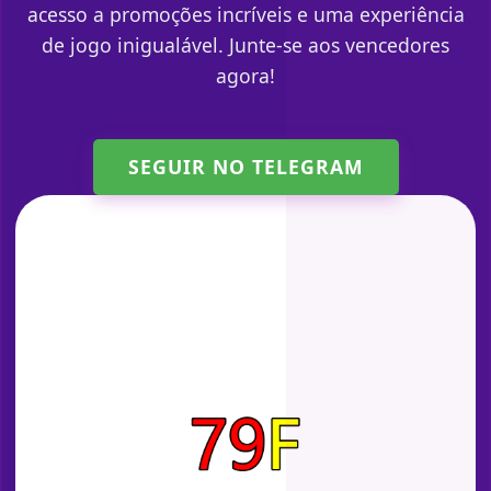
acesso a promoções incríveis e uma experiência
de jogo inigualável. Junte-se aos vencedores
agora!
SEGUIR NO TELEGRAM