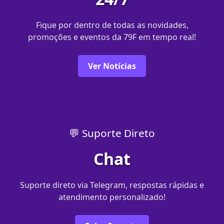
Fique por dentro de todas as novidades,
promoções e eventos da 79F em tempo real!
Ver Notícias
💬 Suporte Direto
Chat
Suporte direto via Telegram, respostas rápidas e
atendimento personalizado!