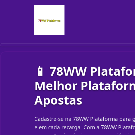
📱 78WW Platafo
Melhor Platafor
Apostas
Cadastre-se na 78WW Plataforma para 
e em cada recarga. Com a 78WW Platafo