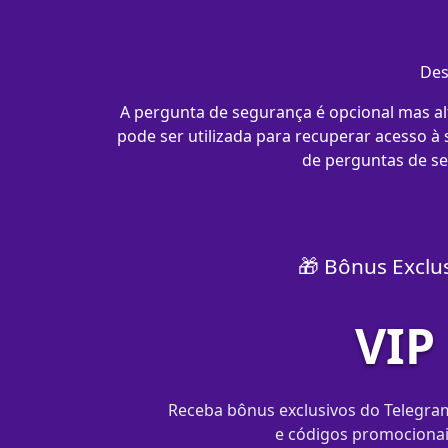
Des
A pergunta de segurança é opcional mas a
pode ser utilizada para recuperar acesso 
de perguntas de se
🎁 Bônus Exclu
VIP
Receba bônus exclusivos do Telegra
e códigos promocionai