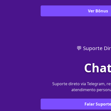
Ver Bônus
💬 Suporte Di
Cha
Suporte direto via Telegram, r
atendimento persona
Falar Suport