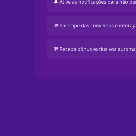
🔔 Ative as notificações para não p
💬 Participe das conversas e interaj
🎁 Receba bônus exclusivos autom