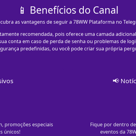
📱 Benefícios do Canal
cubra as vantagens de seguir a 78WW Plataforma no Tele
ltamente recomendada, pois oferece uma camada adicional 
à sua conta em caso de perda de senha ou problemas de log
gurança predefinidas, ou você pode criar sua própria perg
sivos
📢 Notí
m, promoções especiais
Fique por dentro d
s únicos!
eventos da 78W