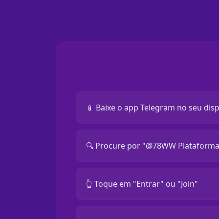
📱 Baixe o app Telegram no seu disp
🔍 Procure por "@78WW PlataformaO
👆 Toque em "Entrar" ou "Join"