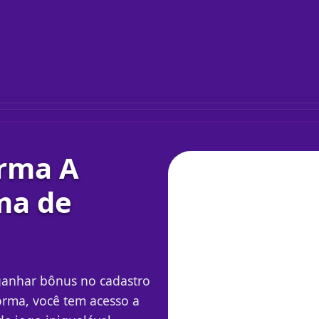
rma A
ma de
ganhar bônus no cadastro
rma, você tem acesso a