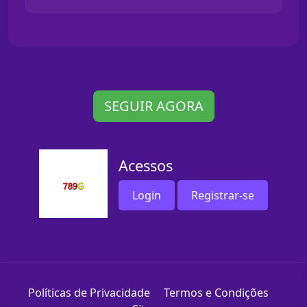
SEGUIR AGORA
Acessos
Login
Registrar-se
Políticas de Privacidade
Termos e Condições