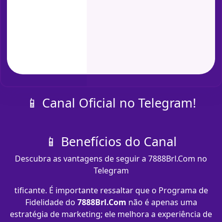
📱 Canal Oficial no Telegram!
📱 Benefícios do Canal
Descubra as vantagens de seguir a 7888Brl.Com no
Telegram
tificante. É importante ressaltar que o Programa de
Fidelidade do
7888Brl.Com
não é apenas uma
estratégia de marketing; ele melhora a experiência de