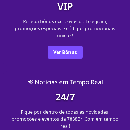
VIP
Receba bônus exclusivos do Telegram,
promoções especiais e códigos promocionais
únicos!
Ver Bônus
📢 Notícias em Tempo Real
24/7
Fique por dentro de todas as novidades,
promoções e eventos da 7888Brl.Com em tempo
real!