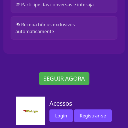
💬 Participe das conversas e interaja
🎁 Receba bônus exclusivos
automaticamente
SEGUIR AGORA
Acessos
Login
Registrar-se