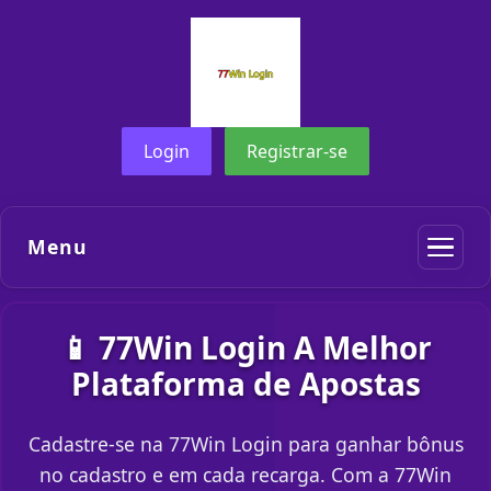
Login
Registrar-se
Menu
📱 77Win Login A Melhor
Plataforma de Apostas
Cadastre-se na 77Win Login para ganhar bônus
no cadastro e em cada recarga. Com a 77Win