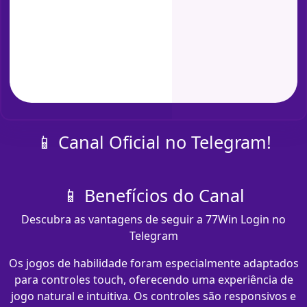
📱 Canal Oficial no Telegram!
📱 Benefícios do Canal
Descubra as vantagens de seguir a 77Win Login no
Telegram
Os jogos de habilidade foram especialmente adaptados
para controles touch, oferecendo uma experiência de
jogo natural e intuitiva. Os controles são responsivos e