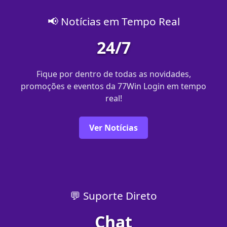
📢 Notícias em Tempo Real
24/7
Fique por dentro de todas as novidades,
promoções e eventos da 77Win Login em tempo
real!
Ver Notícias
💬 Suporte Direto
Chat