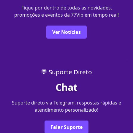
Fique por dentro de todas as novidades,
promoções e eventos da 77Vip em tempo real!
Ver Notícias
💬 Suporte Direto
Chat
Suporte direto via Telegram, respostas rápidas e
atendimento personalizado!
Falar Suporte