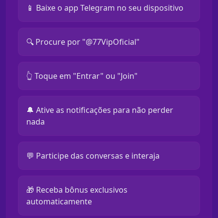
📱 Baixe o app Telegram no seu dispositivo
🔍 Procure por "@77VipOficial"
👆 Toque em "Entrar" ou "Join"
🔔 Ative as notificações para não perder
nada
💬 Participe das conversas e interaja
🎁 Receba bônus exclusivos
automaticamente