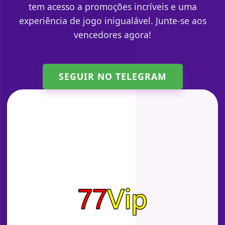
tem acesso a promoções incríveis e uma
experiência de jogo inigualável. Junte-se aos
vencedores agora!
SEGUIR NO TELEGRAM