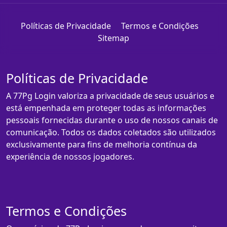
Políticas de Privacidade
Termos e Condições
Sitemap
Políticas de Privacidade
A 77Pg Login valoriza a privacidade de seus usuários e
está empenhada em proteger todas as informações
pessoais fornecidas durante o uso de nossos canais de
comunicação. Todos os dados coletados são utilizados
exclusivamente para fins de melhoria contínua da
experiência de nossos jogadores.
Termos e Condições