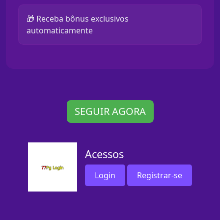
🎁 Receba bônus exclusivos
automaticamente
SEGUIR AGORA
Acessos
Login
Registrar-se