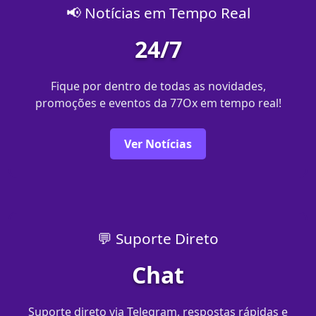
📢 Notícias em Tempo Real
24/7
Fique por dentro de todas as novidades,
promoções e eventos da 77Ox em tempo real!
Ver Notícias
💬 Suporte Direto
Chat
Suporte direto via Telegram, respostas rápidas e