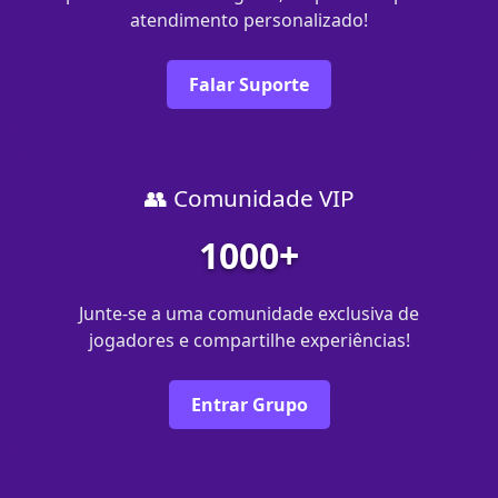
atendimento personalizado!
Falar Suporte
👥 Comunidade VIP
1000+
Junte-se a uma comunidade exclusiva de
jogadores e compartilhe experiências!
Entrar Grupo