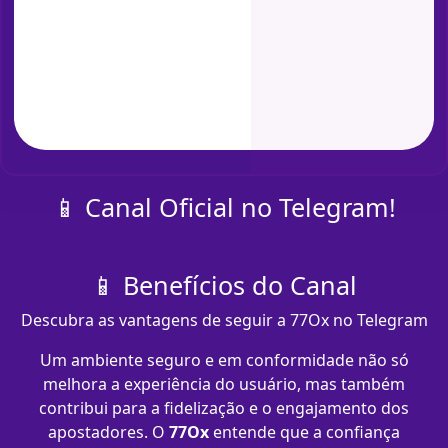
📱 Canal Oficial no Telegram!
📱 Benefícios do Canal
Descubra as vantagens de seguir a 77Ox no Telegram
Um ambiente seguro e em conformidade não só
melhora a experiência do usuário, mas também
contribui para a fidelização e o engajamento dos
apostadores. O
77Ox
entende que a confiança