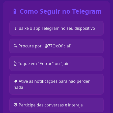
📱 Como Seguir no Telegram
📱 Baixe o app Telegram no seu dispositivo
🔍 Procure por "@77OxOficial"
👆 Toque em "Entrar" ou "Join"
🔔 Ative as notificações para não perder
nada
💬 Participe das conversas e interaja