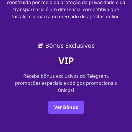
construída por meio da proteção da privacidade e da
transparência é um diferencial competitivo que
fortalece a marca no mercado de apostas online.
🎁 Bônus Exclusivos
VIP
Receba bônus exclusivos do Telegram,
promoções especiais e códigos promocionais
únicos!
Ver Bônus