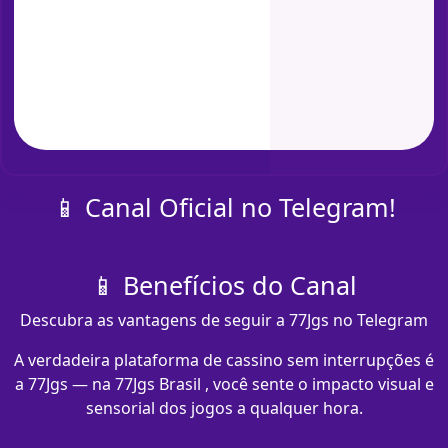
📱 Canal Oficial no Telegram!
📱 Benefícios do Canal
Descubra as vantagens de seguir a 77Jgs no Telegram
A verdadeira plataforma de cassino sem interrupções é
a 77Jgs — na 77Jgs Brasil , você sente o impacto visual e
sensorial dos jogos a qualquer hora.