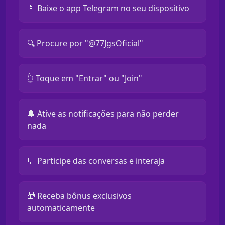
📱 Baixe o app Telegram no seu dispositivo
🔍 Procure por "@77JgsOficial"
👆 Toque em "Entrar" ou "Join"
🔔 Ative as notificações para não perder
nada
💬 Participe das conversas e interaja
🎁 Receba bônus exclusivos
automaticamente