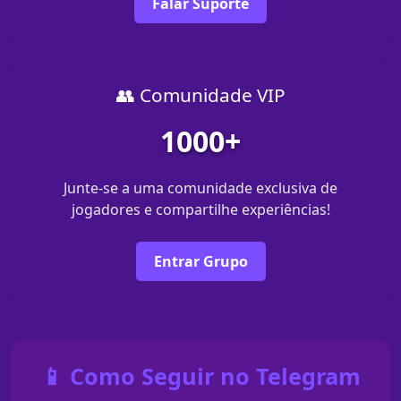
Falar Suporte
👥 Comunidade VIP
1000+
Junte-se a uma comunidade exclusiva de
jogadores e compartilhe experiências!
Entrar Grupo
📱 Como Seguir no Telegram