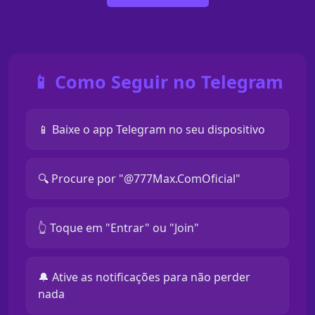
📱 Como Seguir no Telegram
📱 Baixe o app Telegram no seu dispositivo
🔍 Procure por "@777Max.ComOficial"
👆 Toque em "Entrar" ou "Join"
🔔 Ative as notificações para não perder
nada