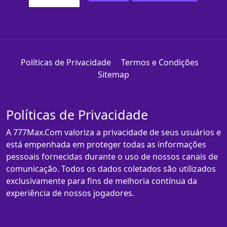
Políticas de Privacidade
Termos e Condições
Sitemap
Políticas de Privacidade
A 777Max.Com valoriza a privacidade de seus usuários e
está empenhada em proteger todas as informações
pessoais fornecidas durante o uso de nossos canais de
comunicação. Todos os dados coletados são utilizados
exclusivamente para fins de melhoria contínua da
experiência de nossos jogadores.