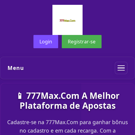
Login
Registrar-se
Menu
📱 777Max.Com A Melhor
Plataforma de Apostas
Cadastre-se na 777Max.Com para ganhar bônus
no cadastro e em cada recarga. Com a