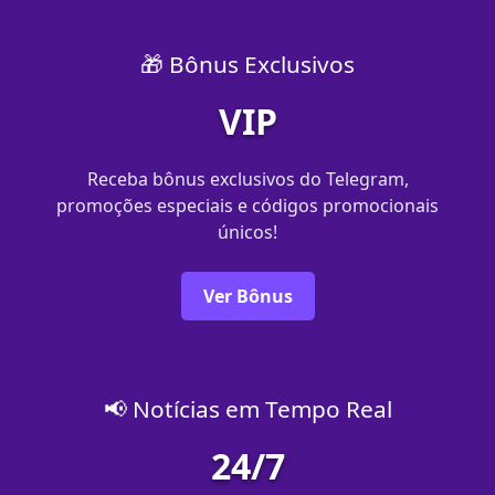
🎁 Bônus Exclusivos
VIP
Receba bônus exclusivos do Telegram,
promoções especiais e códigos promocionais
únicos!
Ver Bônus
📢 Notícias em Tempo Real
24/7