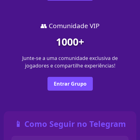
👥 Comunidade VIP
1000+
Junte-se a uma comunidade exclusiva de
jogadores e compartilhe experiências!
Entrar Grupo
📱 Como Seguir no Telegram