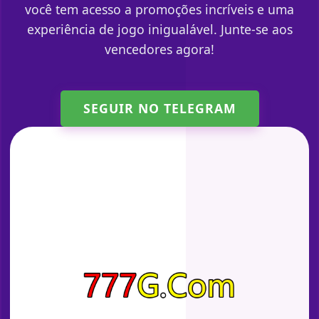
você tem acesso a promoções incríveis e uma
experiência de jogo inigualável. Junte-se aos
vencedores agora!
SEGUIR NO TELEGRAM