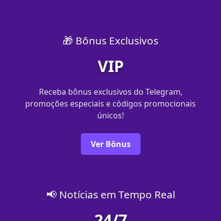
🎁 Bônus Exclusivos
VIP
Receba bônus exclusivos do Telegram,
promoções especiais e códigos promocionais
únicos!
Ver Bônus
📢 Notícias em Tempo Real
24/7