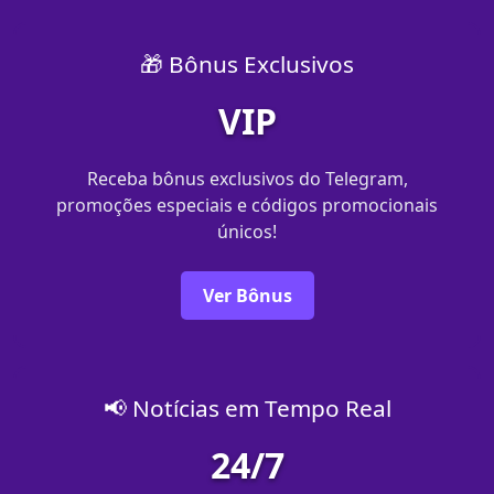
🎁 Bônus Exclusivos
VIP
Receba bônus exclusivos do Telegram,
promoções especiais e códigos promocionais
únicos!
Ver Bônus
📢 Notícias em Tempo Real
24/7