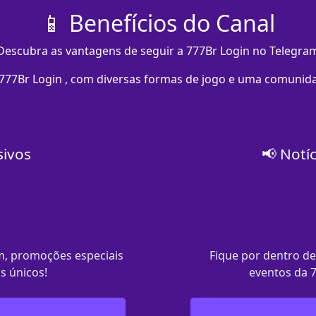
📱 Benefícios do Canal
Descubra as vantagens de seguir a 777Br Login no Telegra
77Br Login , com diversas formas de jogo e uma comunida
sivos
📢 Notí
m, promoções especiais
Fique por dentro d
s únicos!
eventos da 