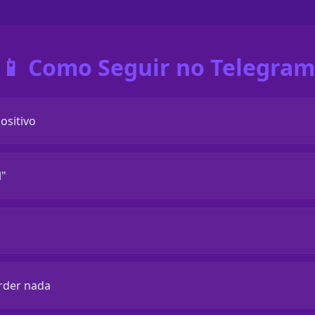
📱 Como Seguir no Telegram
ositivo
l"
erder nada