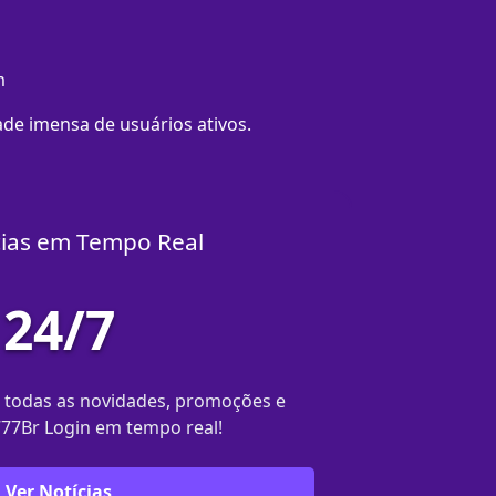
m
de imensa de usuários ativos.
cias em Tempo Real
24/7
e todas as novidades, promoções e
777Br Login em tempo real!
Ver Notícias