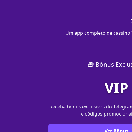
Um app completo de cassino 7
🎁 Bônus Exclu
VIP
Receba bônus exclusivos do Telegra
e códigos promocionai
Ver Bônus