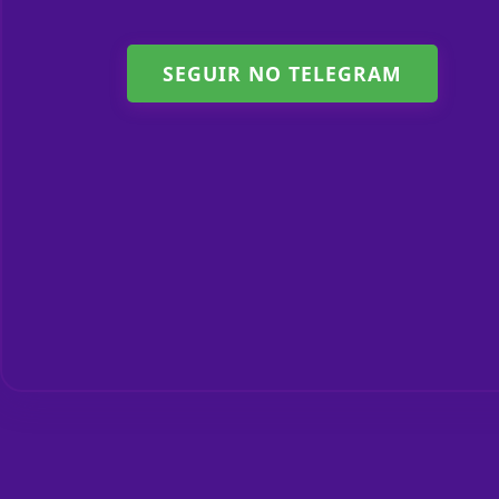
SEGUIR NO TELEGRAM