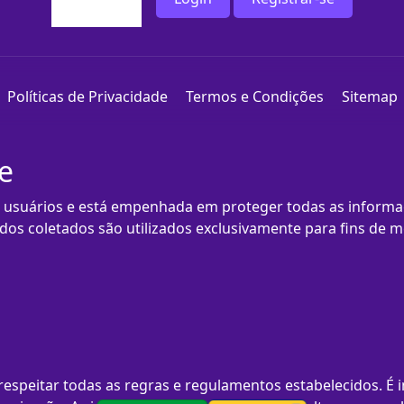
Políticas de Privacidade
Termos e Condições
Sitemap
de
us usuários e está empenhada em proteger todas as informa
os coletados são utilizados exclusivamente para fins de m
speitar todas as regras e regulamentos estabelecidos. É 