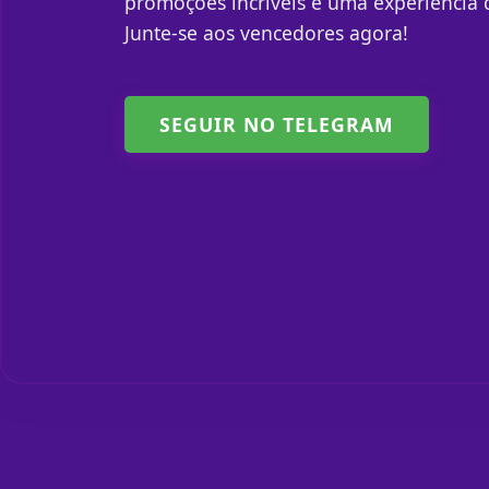
promoções incríveis e uma experiência d
Junte-se aos vencedores agora!
SEGUIR NO TELEGRAM