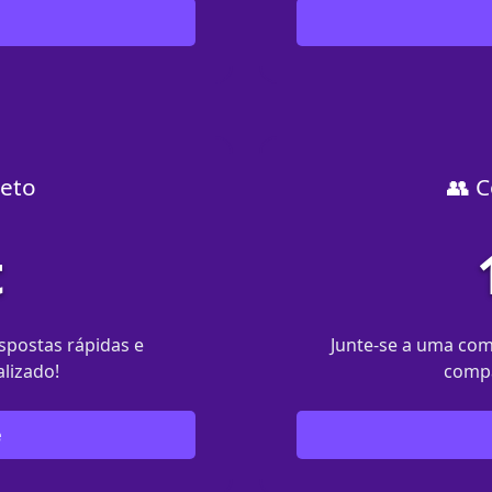
reto
👥 
t
espostas rápidas e
Junte-se a uma com
lizado!
compa
e