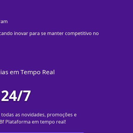
gram
cando inovar para se manter competitivo no
cias em Tempo Real
24/7
e todas as novidades, promoções e
Bf Plataforma em tempo real!