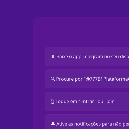
📱 Baixe o app Telegram no seu disp
🔍 Procure por "@777Bf PlataformaO
👆 Toque em "Entrar" ou "Join"
🔔 Ative as notificações para não p