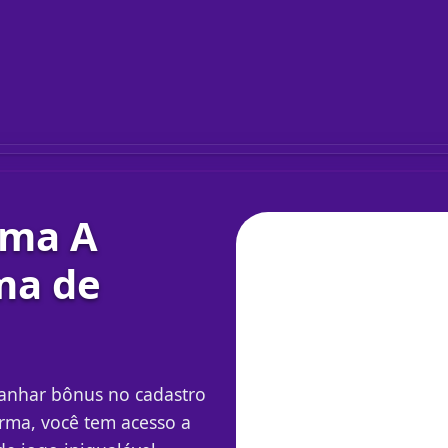
rma A
ma de
ganhar bônus no cadastro
rma, você tem acesso a