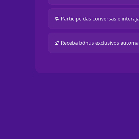
💬 Participe das conversas e interaj
🎁 Receba bônus exclusivos autom