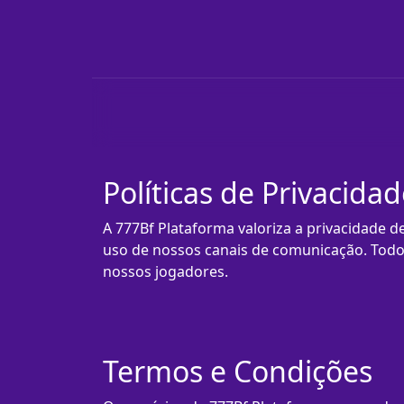
Políticas de Privacida
A 777Bf Plataforma valoriza a privacidade 
uso de nossos canais de comunicação. Todos
nossos jogadores.
Termos e Condições