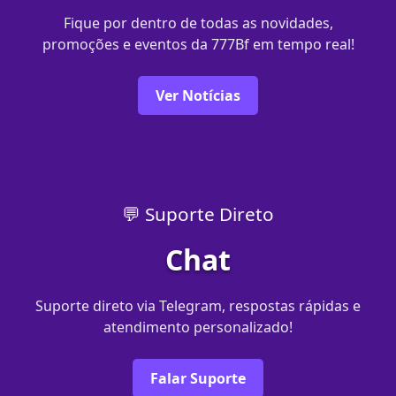
Fique por dentro de todas as novidades,
promoções e eventos da 777Bf em tempo real!
Ver Notícias
💬 Suporte Direto
Chat
Suporte direto via Telegram, respostas rápidas e
atendimento personalizado!
Falar Suporte