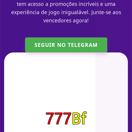
tem acesso a promoções incríveis e uma
experiência de jogo inigualável. Junte-se aos
vencedores agora!
SEGUIR NO TELEGRAM