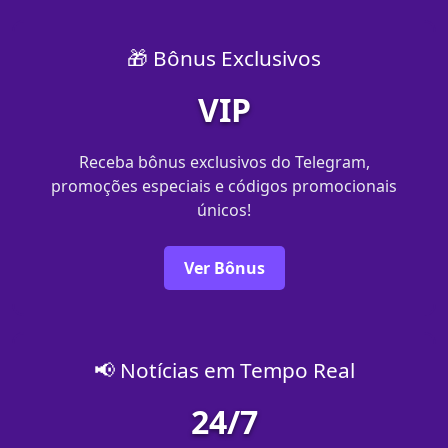
🎁 Bônus Exclusivos
VIP
Receba bônus exclusivos do Telegram,
promoções especiais e códigos promocionais
únicos!
Ver Bônus
📢 Notícias em Tempo Real
24/7