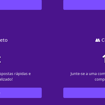
reto
👥 
t
espostas rápidas e
Junte-se a uma com
lizado!
compa
e