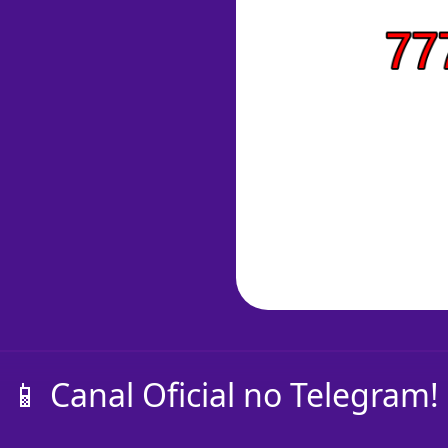
📱 Canal Oficial no Telegram!