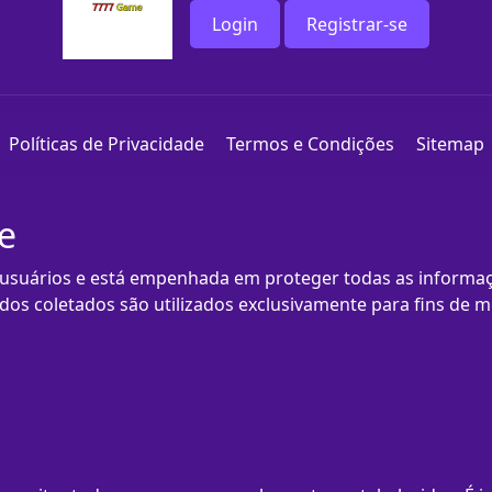
Login
Registrar-se
Políticas de Privacidade
Termos e Condições
Sitemap
de
s usuários e está empenhada em proteger todas as informaç
os coletados são utilizados exclusivamente para fins de m