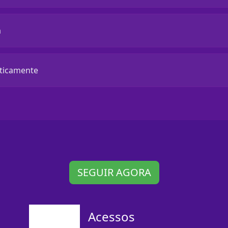
a
aticamente
SEGUIR AGORA
Acessos