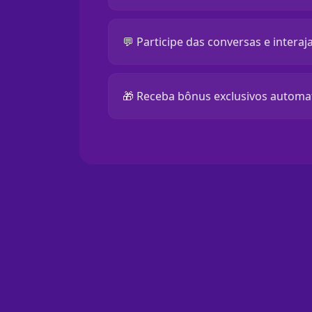
💬 Participe das conversas e interaj
🎁 Receba bônus exclusivos autom