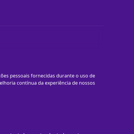
ões pessoais fornecidas durante o uso de
elhoria contínua da experiência de nossos