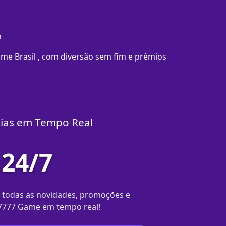
m
me Brasil , com diversão sem fim e prêmios
cias em Tempo Real
24/7
e todas as novidades, promoções e
7777 Game em tempo real!