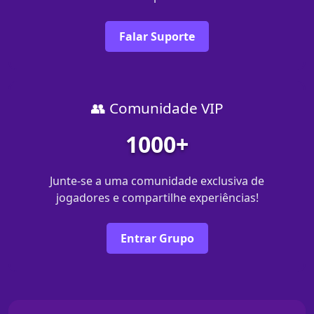
Falar Suporte
👥 Comunidade VIP
1000+
Junte-se a uma comunidade exclusiva de
jogadores e compartilhe experiências!
Entrar Grupo