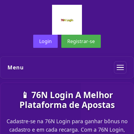
Login
Registrar-se
Menu
📱 76N Login A Melhor
Plataforma de Apostas
Cadastre-se na 76N Login para ganhar bônus no
cadastro e em cada recarga. Com a 76N Login,