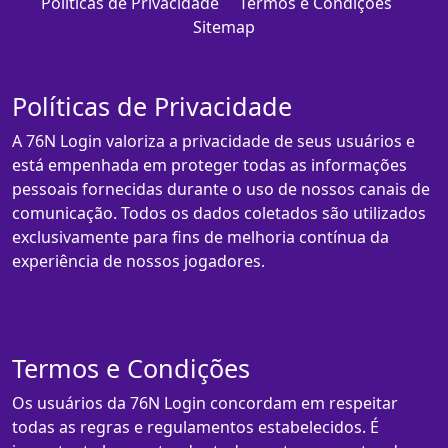
Políticas de Privacidade
Termos e Condições
Sitemap
Políticas de Privacidade
A 76N Login valoriza a privacidade de seus usuários e
está empenhada em proteger todas as informações
pessoais fornecidas durante o uso de nossos canais de
comunicação. Todos os dados coletados são utilizados
exclusivamente para fins de melhoria contínua da
experiência de nossos jogadores.
Termos e Condições
Os usuários da 76N Login concordam em respeitar
todas as regras e regulamentos estabelecidos. É