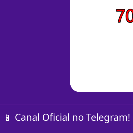
📱 Canal Oficial no Telegram!