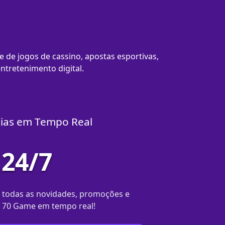
de jogos de cassino, apostas esportivas,
ntretenimento digital.
cias em Tempo Real
24/7
e todas as novidades, promoções e
 70 Game em tempo real!