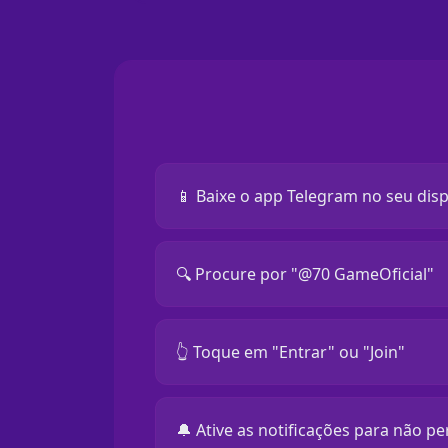
📱 Baixe o app Telegram no seu disp
🔍 Procure por "@70 GameOficial"
👆 Toque em "Entrar" ou "Join"
🔔 Ative as notificações para não p