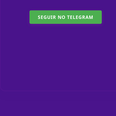
SEGUIR NO TELEGRAM