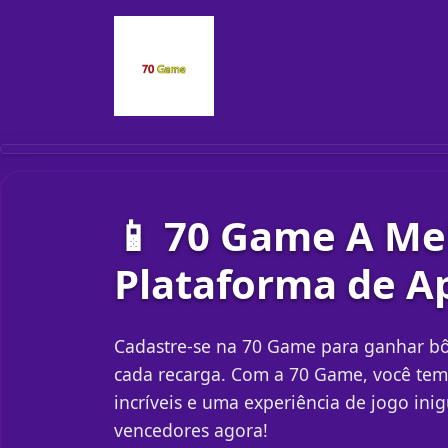
📱 70 Game A Me
Plataforma de A
Cadastre-se na 70 Game para ganhar b
cada recarga. Com a 70 Game, você te
incríveis e uma experiência de jogo inig
vencedores agora!