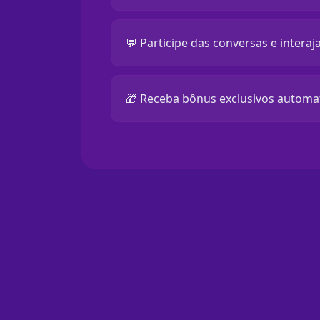
💬 Participe das conversas e interaj
🎁 Receba bônus exclusivos autom