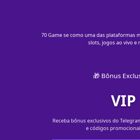
70 Game se como uma das plataformas mai
slots, jogos ao vivo 
🎁 Bônus Exclu
VIP
Receba bônus exclusivos do Telegra
e códigos promocionai