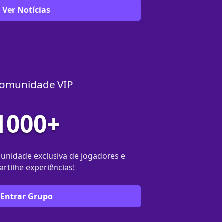
Ver Notícias
Comunidade VIP
1000+
unidade exclusiva de jogadores e
rtilhe experiências!
Entrar Grupo