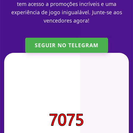
tem acesso a promoções incríveis e uma
experiência de jogo inigualável. Junte-se aos
vencedores agora!
SEGUIR NO TELEGRAM