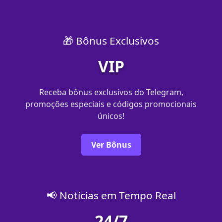
🎁 Bônus Exclusivos
VIP
Receba bônus exclusivos do Telegram,
promoções especiais e códigos promocionais
únicos!
Ver Bônus
📢 Notícias em Tempo Real
24/7