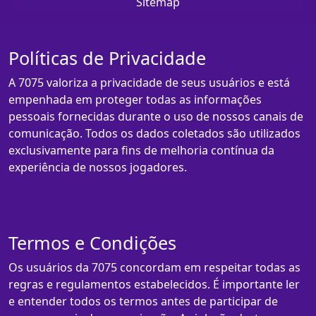
Sitemap
Políticas de Privacidade
A 7075 valoriza a privacidade de seus usuários e está
empenhada em proteger todas as informações
pessoais fornecidas durante o uso de nossos canais de
comunicação. Todos os dados coletados são utilizados
exclusivamente para fins de melhoria contínua da
experiência de nossos jogadores.
Termos e Condições
Os usuários da 7075 concordam em respeitar todas as
regras e regulamentos estabelecidos. É importante ler
e entender todos os termos antes de participar de