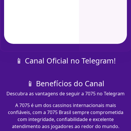
📱 Canal Oficial no Telegram!
📱 Benefícios do Canal
Descubra as vantagens de seguir a 7075 no Telegram
A 7075 é um dos cassinos internacionais mais
confiáveis, com a 7075 Brasil sempre comprometida
com integridade, confiabilidade e excelente
atendimento aos jogadores ao redor do mundo.