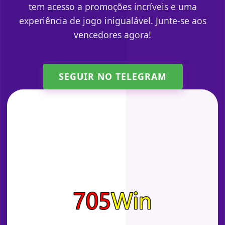
tem acesso a promoções incríveis e uma
experiência de jogo inigualável. Junte-se aos
vencedores agora!
SEGUIR NO TELEGRAM