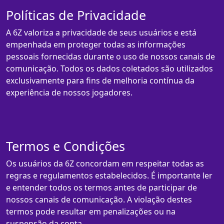
Políticas de Privacidade
A 6Z valoriza a privacidade de seus usuários e está
empenhada em proteger todas as informações
pessoais fornecidas durante o uso de nossos canais de
comunicação. Todos os dados coletados são utilizados
exclusivamente para fins de melhoria contínua da
experiência de nossos jogadores.
Termos e Condições
Os usuários da 6Z concordam em respeitar todas as
regras e regulamentos estabelecidos. É importante ler
e entender todos os termos antes de participar de
nossos canais de comunicação. A violação destes
termos pode resultar em penalizações ou na
suspensão da conta.