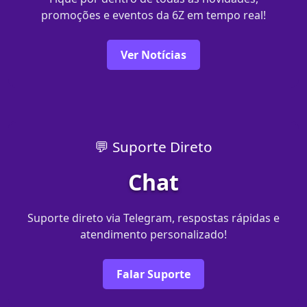
promoções e eventos da 6Z em tempo real!
Ver Notícias
💬 Suporte Direto
Chat
Suporte direto via Telegram, respostas rápidas e
atendimento personalizado!
Falar Suporte