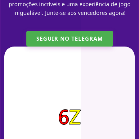
promoções incríveis e uma experiência de jogo
inigualável. Junte-se aos vencedores agora!
SEGUIR NO TELEGRAM