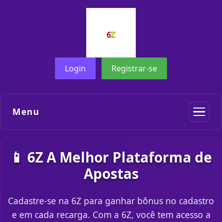
Login
Registrar-se
Menu
📱 6Z A Melhor Plataforma de
Apostas
Cadastre-se na 6Z para ganhar bônus no cadastro
e em cada recarga. Com a 6Z, você tem acesso a