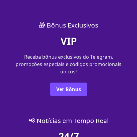
🎁 Bônus Exclusivos
VIP
Receba bônus exclusivos do Telegram,
promoções especiais e códigos promocionais
únicos!
Ver Bônus
📢 Notícias em Tempo Real
24/7