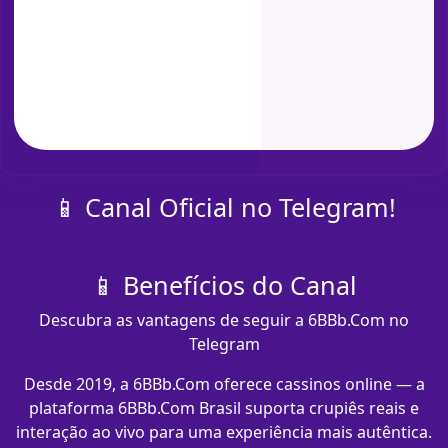
📱 Canal Oficial no Telegram!
📱 Benefícios do Canal
Descubra as vantagens de seguir a 6BBb.Com no
Telegram
Desde 2019, a 6BBb.Com oferece cassinos online — a
plataforma 6BBb.Com Brasil suporta crupiês reais e
interação ao vivo para uma experiência mais autêntica.