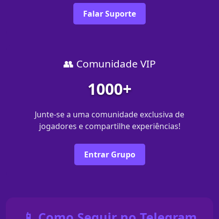
Falar Suporte
👥 Comunidade VIP
1000+
Junte-se a uma comunidade exclusiva de
jogadores e compartilhe experiências!
Entrar Grupo
📱 Como Seguir no Telegram