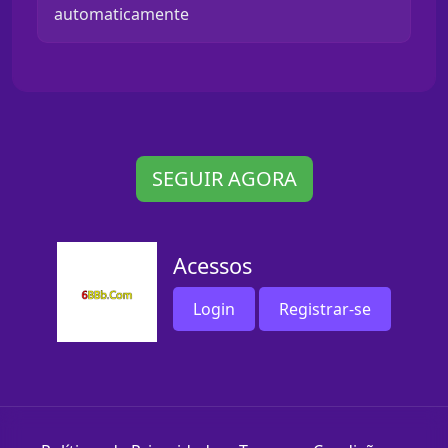
automaticamente
SEGUIR AGORA
Acessos
Login
Registrar-se