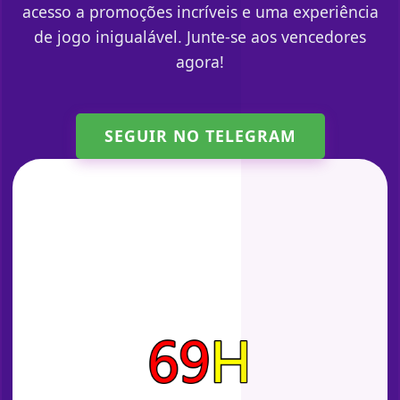
acesso a promoções incríveis e uma experiência
de jogo inigualável. Junte-se aos vencedores
agora!
SEGUIR NO TELEGRAM