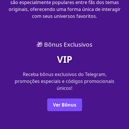
são especialmente populares entre fãs dos temas
originais, oferecendo uma forma única de interagir
com seus universos favoritos.
🎁 Bônus Exclusivos
VIP
Receba bônus exclusivos do Telegram,
promoções especiais e códigos promocionais
únicos!
Ver Bônus