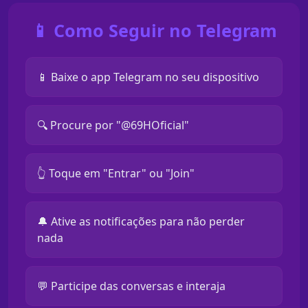
📱 Como Seguir no Telegram
📱 Baixe o app Telegram no seu dispositivo
🔍 Procure por "@69HOficial"
👆 Toque em "Entrar" ou "Join"
🔔 Ative as notificações para não perder
nada
💬 Participe das conversas e interaja