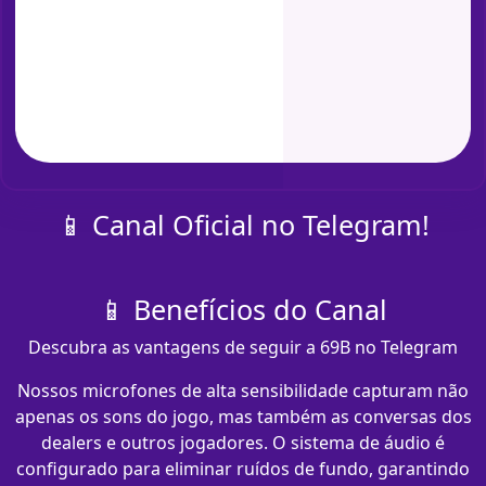
📱 Canal Oficial no Telegram!
📱 Benefícios do Canal
Descubra as vantagens de seguir a 69B no Telegram
Nossos microfones de alta sensibilidade capturam não
apenas os sons do jogo, mas também as conversas dos
dealers e outros jogadores. O sistema de áudio é
configurado para eliminar ruídos de fundo, garantindo