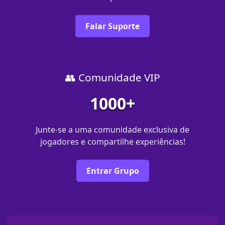
Falar Suporte
👥 Comunidade VIP
1000+
Junte-se a uma comunidade exclusiva de
jogadores e compartilhe experiências!
Entrar Grupo