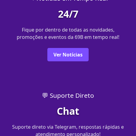
24/7
Fique por dentro de todas as novidades,
promoções e eventos da 69B em tempo real!
Ver Notícias
💬 Suporte Direto
Chat
Suporte direto via Telegram, respostas rápidas e
atendimento personalizado!