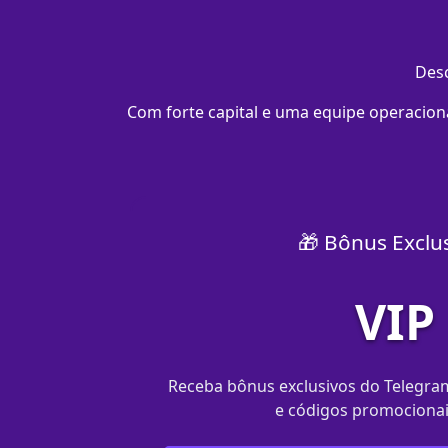
Des
Com forte capital e uma equipe operacion
🎁 Bônus Exclu
VIP
Receba bônus exclusivos do Telegra
e códigos promocionai