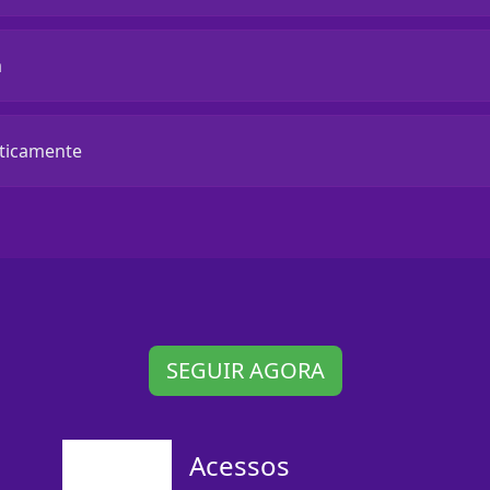
a
aticamente
SEGUIR AGORA
Acessos