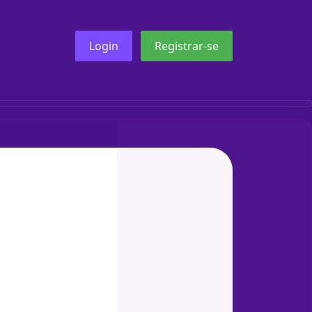
Login
Registrar-se