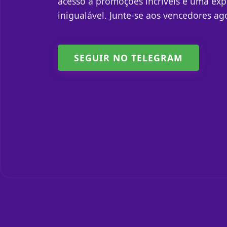
acesso a promoções incríveis e uma exp
inigualável. Junte-se aos vencedores ag
SEGUIR NO TELEGRAM