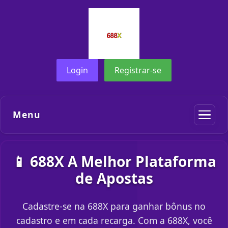
Login
Registrar-se
Menu
📱 688X A Melhor Plataforma
de Apostas
Cadastre-se na 688X para ganhar bônus no
cadastro e em cada recarga. Com a 688X, você