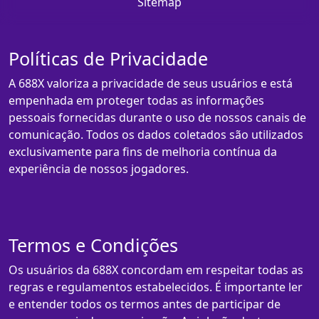
Sitemap
Políticas de Privacidade
A 688X valoriza a privacidade de seus usuários e está
empenhada em proteger todas as informações
pessoais fornecidas durante o uso de nossos canais de
comunicação. Todos os dados coletados são utilizados
exclusivamente para fins de melhoria contínua da
experiência de nossos jogadores.
Termos e Condições
Os usuários da 688X concordam em respeitar todas as
regras e regulamentos estabelecidos. É importante ler
e entender todos os termos antes de participar de