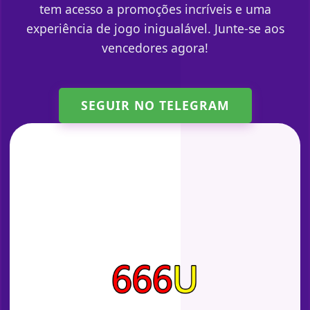
tem acesso a promoções incríveis e uma
experiência de jogo inigualável. Junte-se aos
vencedores agora!
SEGUIR NO TELEGRAM