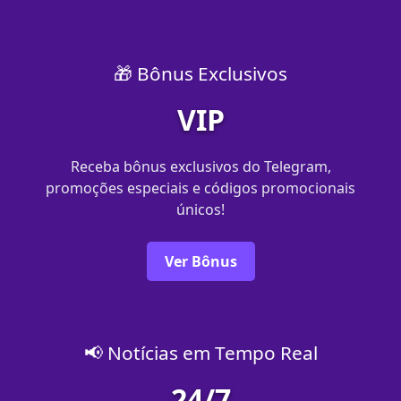
🎁 Bônus Exclusivos
VIP
Receba bônus exclusivos do Telegram,
promoções especiais e códigos promocionais
únicos!
Ver Bônus
📢 Notícias em Tempo Real
24/7