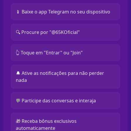
📱 Baixe o app Telegram no seu dispositivo
🔍 Procure por "@65KOficial"
👆 Toque em "Entrar" ou "Join"
🔔 Ative as notificações para não perder
nada
💬 Participe das conversas e interaja
🎁 Receba bônus exclusivos
automaticamente