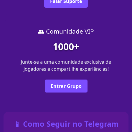
Falar Suporte
👥 Comunidade VIP
1000+
Junte-se a uma comunidade exclusiva de
jogadores e compartilhe experiências!
Entrar Grupo
📱 Como Seguir no Telegram