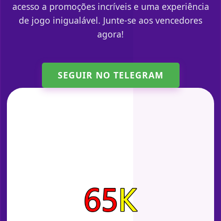
acesso a promoções incríveis e uma experiência
de jogo inigualável. Junte-se aos vencedores
agora!
SEGUIR NO TELEGRAM