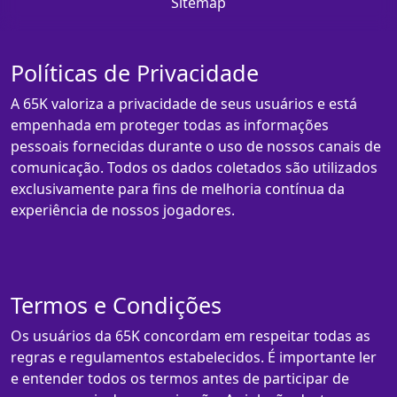
Sitemap
Políticas de Privacidade
A 65K valoriza a privacidade de seus usuários e está
empenhada em proteger todas as informações
pessoais fornecidas durante o uso de nossos canais de
comunicação. Todos os dados coletados são utilizados
exclusivamente para fins de melhoria contínua da
experiência de nossos jogadores.
Termos e Condições
Os usuários da 65K concordam em respeitar todas as
regras e regulamentos estabelecidos. É importante ler
e entender todos os termos antes de participar de