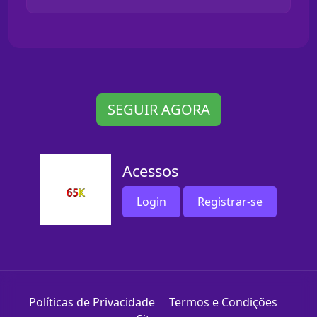
SEGUIR AGORA
Acessos
Login
Registrar-se
Políticas de Privacidade
Termos e Condições