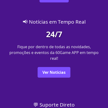
📢 Notícias em Tempo Real
24/7
Fique por dentro de todas as novidades,
promoções e eventos da 60Game APP em tempo
real!
Ver Notícias
💬 Suporte Direto