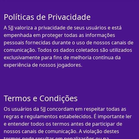
Políticas de Privacidade
A 5JJ valoriza a privacidade de seus usuários e está
empenhada em proteger todas as informações
pessoais fornecidas durante o uso de nossos canais de
comunicação. Todos os dados coletados são utilizados
exclusivamente para fins de melhoria contínua da
experiência de nossos jogadores.
Termos e Condições
Os usuários da 5JJ concordam em respeitar todas as
regras e regulamentos estabelecidos. É importante ler
e entender todos os termos antes de participar de
nossos canais de comunicação. A violação destes
termos pode resultar em penalizações ou na