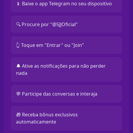
📱 Baixe o app Telegram no seu dispositivo
🔍 Procure por "@5JJOficial"
👆 Toque em "Entrar" ou "Join"
🔔 Ative as notificações para não perder
nada
💬 Participe das conversas e interaja
🎁 Receba bônus exclusivos
automaticamente