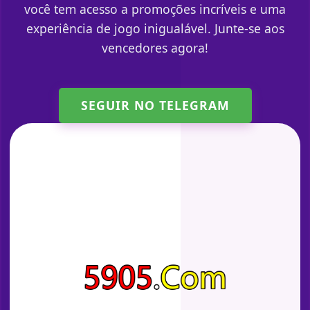
você tem acesso a promoções incríveis e uma
experiência de jogo inigualável. Junte-se aos
vencedores agora!
SEGUIR NO TELEGRAM