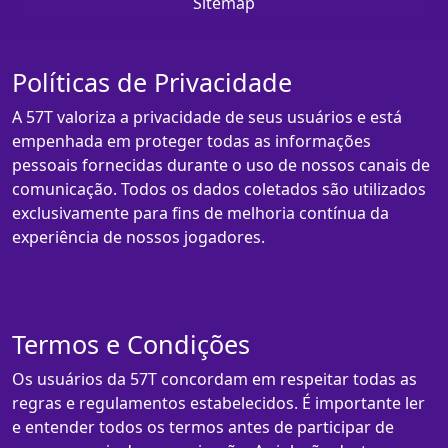
Sitemap
Políticas de Privacidade
A 57T valoriza a privacidade de seus usuários e está
empenhada em proteger todas as informações
pessoais fornecidas durante o uso de nossos canais de
comunicação. Todos os dados coletados são utilizados
exclusivamente para fins de melhoria contínua da
experiência de nossos jogadores.
Termos e Condições
Os usuários da 57T concordam em respeitar todas as
regras e regulamentos estabelecidos. É importante ler
e entender todos os termos antes de participar de