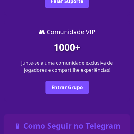
Falar Suporte
👥 Comunidade VIP
1000+
Junte-se a uma comunidade exclusiva de
jogadores e compartilhe experiências!
Entrar Grupo
📱 Como Seguir no Telegram