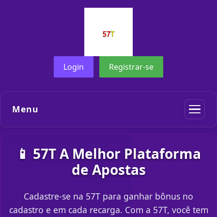
Login
Registrar-se
Menu
📱 57T A Melhor Plataforma
de Apostas
Cadastre-se na 57T para ganhar bônus no
cadastro e em cada recarga. Com a 57T, você tem