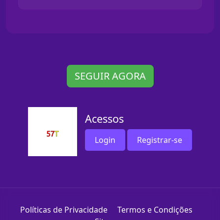
SEGUIR AGORA
Acessos
Login
Registrar-se
Políticas de Privacidade
Termos e Condições