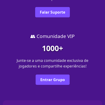
Falar Suporte
👥 Comunidade VIP
1000+
Junte-se a uma comunidade exclusiva de
jogadores e compartilhe experiências!
Entrar Grupo