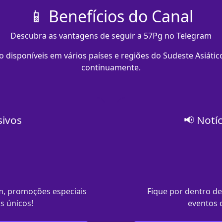
📱 Benefícios do Canal
Descubra as vantagens de seguir a 57Pg no Telegram
ão disponíveis em vários países e regiões do Sudeste Asi
continuamente.
sivos
📢 Notí
m, promoções especiais
Fique por dentro d
s únicos!
eventos 