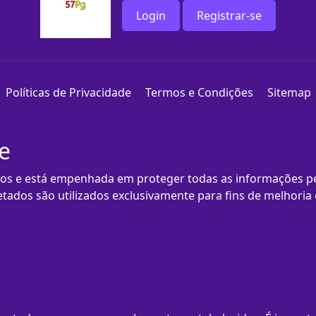
Login
Registrar-se
Políticas de Privacidade
Termos e Condições
Sitemap
de
rios e está empenhada em proteger todas as informações p
tados são utilizados exclusivamente para fins de melhoria