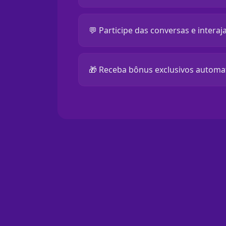
💬 Participe das conversas e interaj
🎁 Receba bônus exclusivos autom