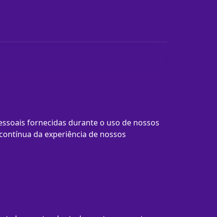
essoais fornecidas durante o uso de nossos
 contínua da experiência de nossos