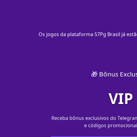
Os jogos da plataforma 57Pg Brasil já est
🎁 Bônus Exclu
VIP
Receba bônus exclusivos do Telegra
e códigos promocionai