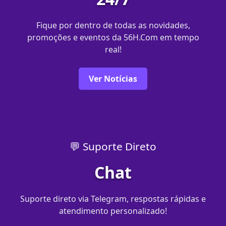
Fique por dentro de todas as novidades,
promoções e eventos da 56H.Com em tempo
real!
Ver Notícias
💬 Suporte Direto
Chat
Suporte direto via Telegram, respostas rápidas e
atendimento personalizado!