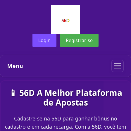
Login
Registrar-se
Menu
📱 56D A Melhor Plataforma
de Apostas
Cadastre-se na 56D para ganhar bônus no
cadastro e em cada recarga. Com a 56D, você tem