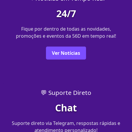
24/7
Fique por dentro de todas as novidades,
promoções e eventos da 56D em tempo real!
Ver Notícias
💬 Suporte Direto
Chat
Suporte direto via Telegram, respostas rápidas e
atendimento personalizado!