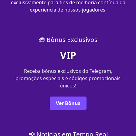
exclusivamente para fins de melhoria contínua da
experiência de nossos jogadores.
🎁 Bônus Exclusivos
VIP
Receba bônus exclusivos do Telegram,
promoções especiais e códigos promocionais
únicos!
Ver Bônus
📢 Notícias em Tempo Real