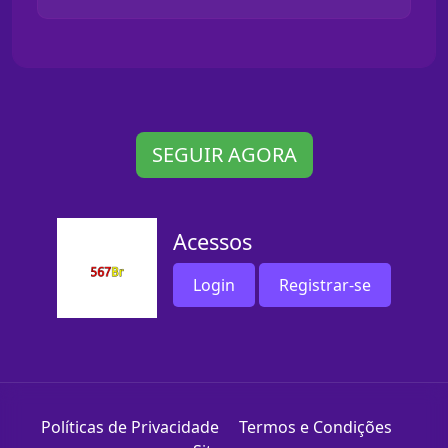
SEGUIR AGORA
Acessos
Login
Registrar-se
Políticas de Privacidade
Termos e Condições