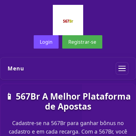
Login
Registrar-se
Menu
📱 567Br A Melhor Plataforma
de Apostas
Cadastre-se na 567Br para ganhar bônus no
cadastro e em cada recarga. Com a 567Br, você