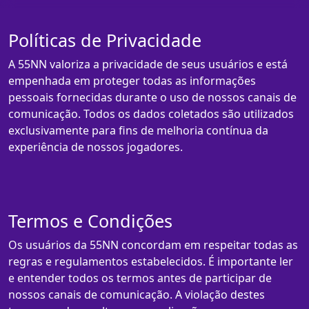
Políticas de Privacidade
A 55NN valoriza a privacidade de seus usuários e está
empenhada em proteger todas as informações
pessoais fornecidas durante o uso de nossos canais de
comunicação. Todos os dados coletados são utilizados
exclusivamente para fins de melhoria contínua da
experiência de nossos jogadores.
Termos e Condições
Os usuários da 55NN concordam em respeitar todas as
regras e regulamentos estabelecidos. É importante ler
e entender todos os termos antes de participar de
nossos canais de comunicação. A violação destes