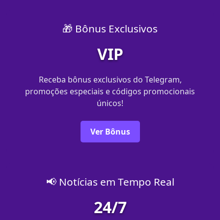
🎁 Bônus Exclusivos
VIP
Receba bônus exclusivos do Telegram,
promoções especiais e códigos promocionais
únicos!
Ver Bônus
📢 Notícias em Tempo Real
24/7