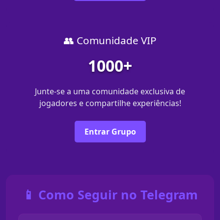
👥 Comunidade VIP
1000+
Junte-se a uma comunidade exclusiva de
jogadores e compartilhe experiências!
Entrar Grupo
📱 Como Seguir no Telegram