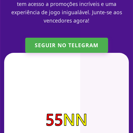
tem acesso a promoções incríveis e uma
experiência de jogo inigualável. Junte-se aos
vencedores agora!
SEGUIR NO TELEGRAM