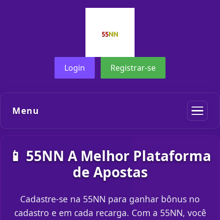
Login
Registrar-se
Menu
📱 55NN A Melhor Plataforma
de Apostas
Cadastre-se na 55NN para ganhar bônus no
cadastro e em cada recarga. Com a 55NN, você