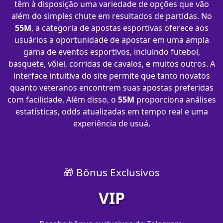
têm à disposição uma variedade de opções que vão
além do simples chute em resultados de partidas. No
55M
, a categoria de apostas esportivas oferece aos
usuários a oportunidade de apostar em uma ampla
gama de eventos esportivos, incluindo futebol,
basquete, vôlei, corridas de cavalos, e muitos outros. A
interface intuitiva do site permite que tanto novatos
quanto veteranos encontrem suas apostas preferidas
com facilidade. Além disso, o
55M
proporciona análises
estatísticas, odds atualizadas em tempo real e uma
experiência de usuá.
🎁 Bônus Exclusivos
VIP