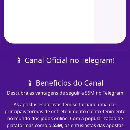
📱 Canal Oficial no Telegram!
📱 Benefícios do Canal
Descubra as vantagens de seguir a 55M no Telegram
As apostas esportivas têm se tornado uma das
principais formas de entretenimento e entretenimento
no mundo dos jogos online. Com a popularização de
plataformas como o
55M
, os entusiastas das apostas