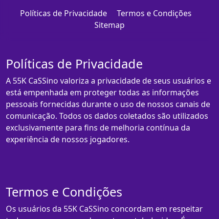
Políticas de Privacidade
Termos e Condições
Sitemap
Políticas de Privacidade
A 55K CaSSino valoriza a privacidade de seus usuários e
está empenhada em proteger todas as informações
pessoais fornecidas durante o uso de nossos canais de
comunicação. Todos os dados coletados são utilizados
exclusivamente para fins de melhoria contínua da
experiência de nossos jogadores.
Termos e Condições
Os usuários da 55K CaSSino concordam em respeitar