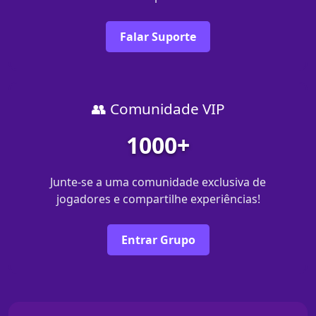
Falar Suporte
👥 Comunidade VIP
1000+
Junte-se a uma comunidade exclusiva de
jogadores e compartilhe experiências!
Entrar Grupo