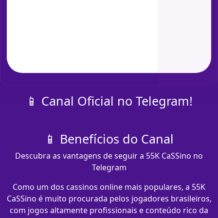
📱 Canal Oficial no Telegram!
📱 Benefícios do Canal
Descubra as vantagens de seguir a 55K CaSSino no
Telegram
Como um dos cassinos online mais populares, a 55K
CaSSino é muito procurada pelos jogadores brasileiros,
com jogos altamente profissionais e conteúdo rico da