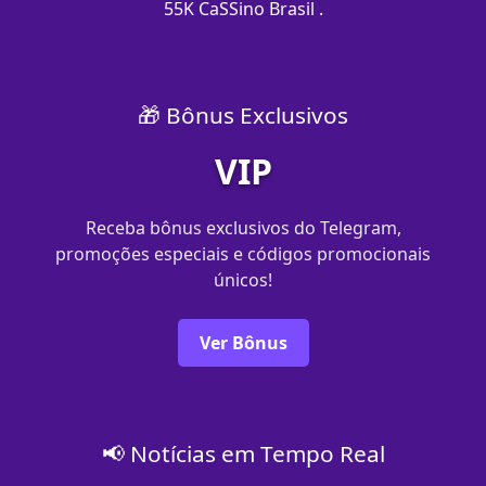
55K CaSSino Brasil .
🎁 Bônus Exclusivos
VIP
Receba bônus exclusivos do Telegram,
promoções especiais e códigos promocionais
únicos!
Ver Bônus
📢 Notícias em Tempo Real