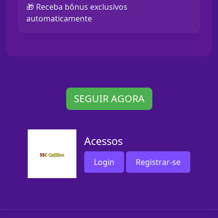
🎁 Receba bônus exclusivos
automaticamente
SEGUIR AGORA
Acessos
Login
Registrar-se