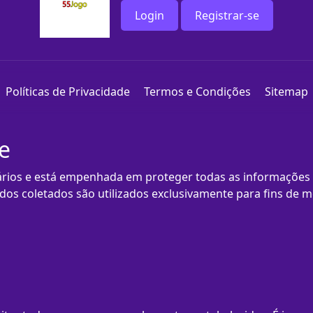
Login
Registrar-se
Políticas de Privacidade
Termos e Condições
Sitemap
de
uários e está empenhada em proteger todas as informações
os coletados são utilizados exclusivamente para fins de m