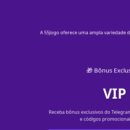
A 55Jogo oferece uma ampla variedade de
🎁 Bônus Exclu
VIP
Receba bônus exclusivos do Telegra
e códigos promocionai