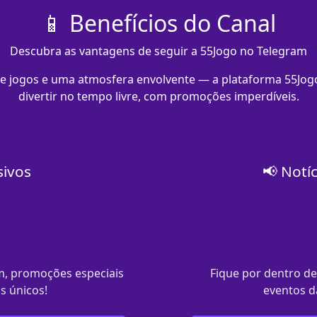
📱 Benefícios do Canal
Descubra as vantagens de seguir a 55Jogo no Telegram
 jogos e uma atmosfera envolvente — a plataforma 55Jogo Br
divertir no tempo livre, com promoções imperdíveis.
sivos
📢 Notí
m, promoções especiais
Fique por dentro d
s únicos!
eventos d