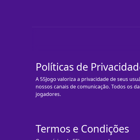
Políticas de Privacida
A 55Jogo valoriza a privacidade de seus us
nossos canais de comunicação. Todos os dad
jogadores.
Termos e Condições