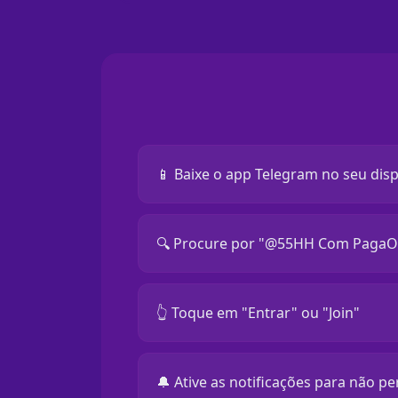
📱 Baixe o app Telegram no seu disp
🔍 Procure por "@55HH Com PagaOf
👆 Toque em "Entrar" ou "Join"
🔔 Ative as notificações para não p