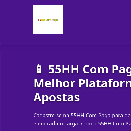
📱 55HH Com Pa
Melhor Platafor
Apostas
Cadastre-se na 55HH Com Paga para ga
e em cada recarga. Com a 55HH Com Pa