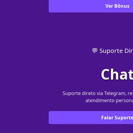
Ver Bônus
💬 Suporte Di
Cha
Suporte direto via Telegram, r
atendimento persona
Falar Suport