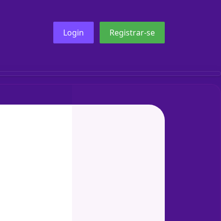
Login
Registrar-se