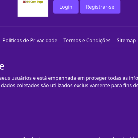
Login
Registrar-se
Políticas de Privacidade
Termos e Condições
Sitemap
de
 seus usuários e está empenhada em proteger todas as inf
dados coletados são utilizados exclusivamente para fins d