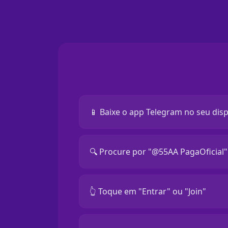
📱 Baixe o app Telegram no seu disp
🔍 Procure por "@55AA PagaOficial"
👆 Toque em "Entrar" ou "Join"