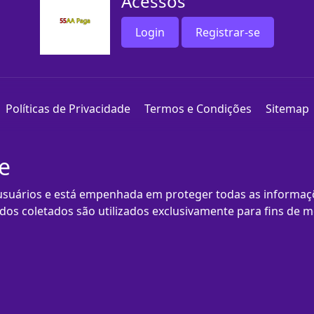
Acessos
Login
Registrar-se
Políticas de Privacidade
Termos e Condições
Sitemap
de
 usuários e está empenhada em proteger todas as informaç
os coletados são utilizados exclusivamente para fins de m