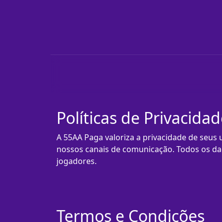
Políticas de Privacida
A 55AA Paga valoriza a privacidade de seus
nossos canais de comunicação. Todos os dad
jogadores.
Termos e Condições