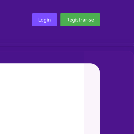
Login
Registrar-se