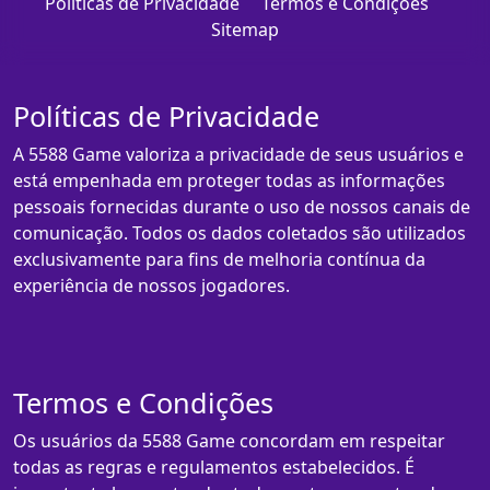
Políticas de Privacidade
Termos e Condições
Sitemap
Políticas de Privacidade
A 5588 Game valoriza a privacidade de seus usuários e
está empenhada em proteger todas as informações
pessoais fornecidas durante o uso de nossos canais de
comunicação. Todos os dados coletados são utilizados
exclusivamente para fins de melhoria contínua da
experiência de nossos jogadores.
Termos e Condições
Os usuários da 5588 Game concordam em respeitar
todas as regras e regulamentos estabelecidos. É