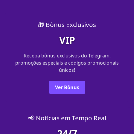
🎁 Bônus Exclusivos
VIP
Receba bônus exclusivos do Telegram,
promoções especiais e códigos promocionais
únicos!
Ver Bônus
📢 Notícias em Tempo Real
24/7