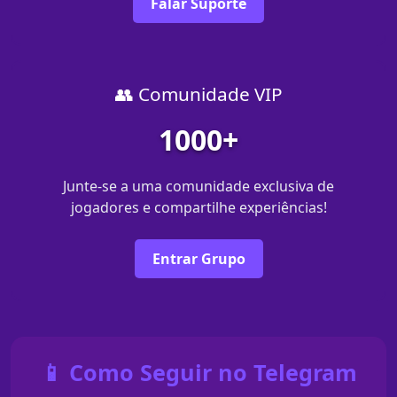
Falar Suporte
👥 Comunidade VIP
1000+
Junte-se a uma comunidade exclusiva de
jogadores e compartilhe experiências!
Entrar Grupo
📱 Como Seguir no Telegram