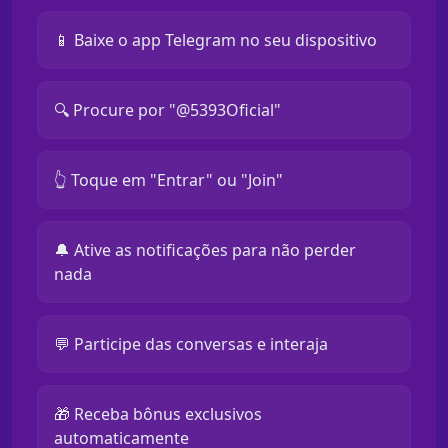
📱 Baixe o app Telegram no seu dispositivo
🔍 Procure por "@5393Oficial"
👆 Toque em "Entrar" ou "Join"
🔔 Ative as notificações para não perder
nada
💬 Participe das conversas e interaja
🎁 Receba bônus exclusivos
automaticamente