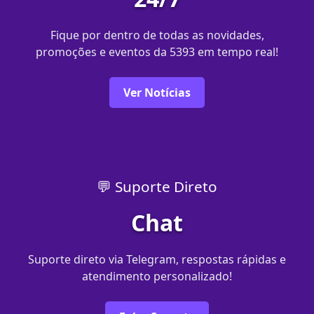
Fique por dentro de todas as novidades,
promoções e eventos da 5393 em tempo real!
Ver Notícias
💬 Suporte Direto
Chat
Suporte direto via Telegram, respostas rápidas e
atendimento personalizado!