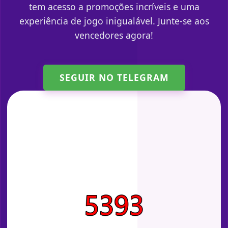
tem acesso a promoções incríveis e uma
experiência de jogo inigualável. Junte-se aos
vencedores agora!
SEGUIR NO TELEGRAM