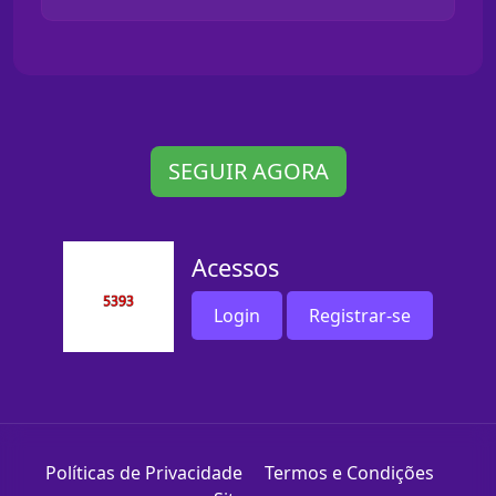
SEGUIR AGORA
Acessos
Login
Registrar-se
Políticas de Privacidade
Termos e Condições